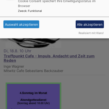
Cookie Consent speichert Ihre Einwilligungsstatus im
Browser
Zweck
:
Funktional
Auswahl akzeptieren
Alle akzeptieren
Realisiert mit Klaro!
Di, 18.8. 10 Uhr
Treffpunkt Cafe - Impuls, Andacht und Zeit zum
Reden
Inge Wagner
Mitwitz
Cafe Sebastians Backzauber