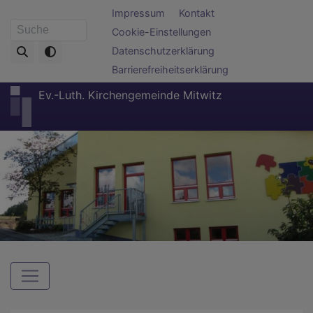
Direkt
Fußbereichsmenü
Impressum
Kontakt
zum
Cookie-Einstellungen
Suche
Inhalt
Datenschutzerklärung
Barrierefreiheitserklärung
Ev.-Luth. Kirchengemeinde Mitwitz
Hauptnavigation