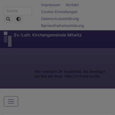
Direkt
Fußbereichsmenü
Impressum
Kontakt
zum
Cookie-Einstellungen
Suche
Inhalt
Datenschutzerklärung
Barrierefreiheitserklärung
Ev.-Luth. Kirchengemeinde Mitwitz
Hauptnavigation