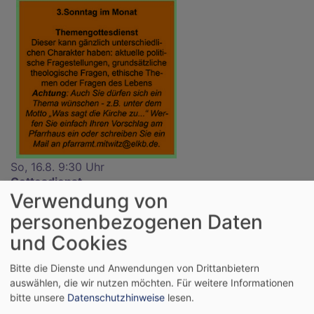
So, 16.8. 9:30 Uhr
Gottesdienst
Verwendung von
Mitwitz
Jakobskirche Mitwitz
personenbezogenen Daten
und Cookies
Bitte die Dienste und Anwendungen von Drittanbietern
auswählen, die wir nutzen möchten.
Für weitere Informationen
bitte unsere
Datenschutzhinweise
lesen.