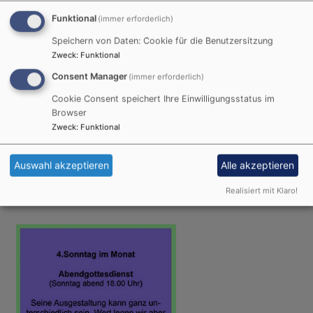
Funktional
(immer erforderlich)
Speichern von Daten: Cookie für die Benutzersitzung
Zweck
:
Funktional
Consent Manager
(immer erforderlich)
Cookie Consent speichert Ihre Einwilligungsstatus im
Browser
Zweck
:
Funktional
Di, 18.8. 10 Uhr
Treffpunkt Cafe - Impuls, Andacht und Zeit zum
Reden
Auswahl akzeptieren
Alle akzeptieren
Inge Wagner
Mitwitz
Cafe Sebastians Backzauber
Realisiert mit Klaro!